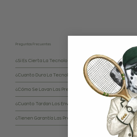
Preguntas Frecuentes
¿Si Es Cierta La Tecnología Antimanchas?
¿Cuanto Dura La Tecnología Antimanchas?
¿Cómo Se Lavan Las Prendas?
¿Cuanto Tardan Los Envíos?
¿Tienen Garantía Las Prendas?