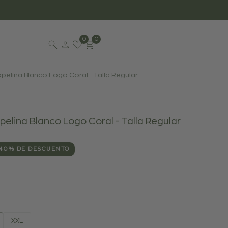
0
0
elina Blanco Logo Coral - Talla Regular
lina Blanco Logo Coral - Talla Regular
40
% DE DESCUENTO
ante
XXL