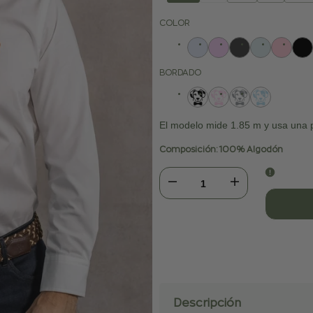
agotada
agotada
ago
COLOR
BORDADO
El modelo mide 1.85 m y usa una 
Composición: 100% Algodón
Disminuir
Aumentar
cantidad
cantidad
para
para
Camisa
Camisa
Descripción
Antimanchas
Antimanchas