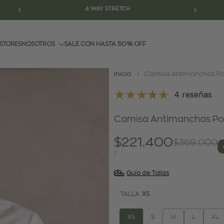
‹
›
GARANTÍA DE 365 DÍAS
STORES
NOSOTROS
SALE CON HASTA 50% OFF
Inicio
Camisa Antimanchas Pop
4 reseñas
Camisa Antimanchas Pope
Precio
$221.400
Precio
$369.000
regular
de
PRECIO
POR
/
POR
venta
UNIDAD
Guía de Tallas
TALLA:
XS
Variante
Variante
Vari
XS
S
M
L
XL