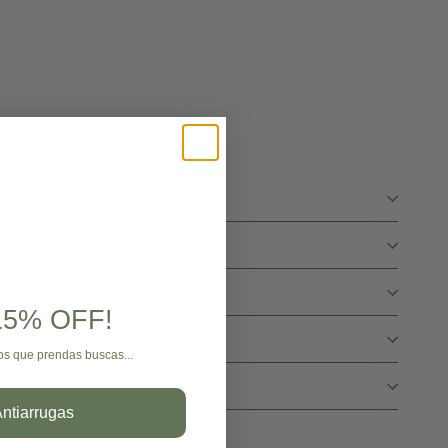
 15% OFF!
os que prendas buscas...
ntiarrugas