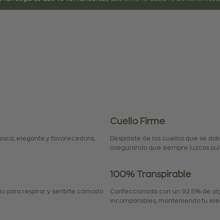
Cuello Firme
resca, elegante y favorecedora,
Despídete de los cuellos que se dob
asegurando que siempre luzcas pulc
100% Transpirable
io para respirar y sentirte cómodo
Confeccionada con un 92.5% de alg
incomparables, manteniendo tu eleg