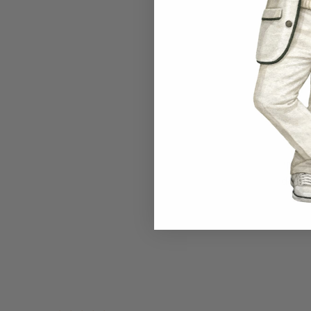
"DANT
de rop