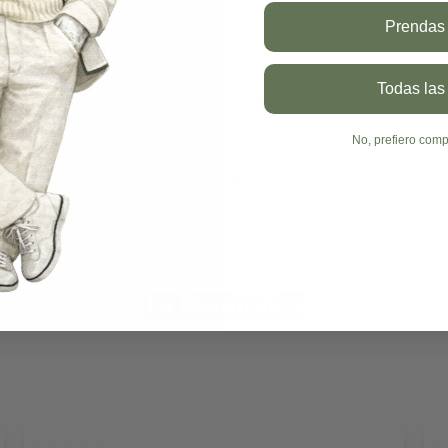
Prendas 
Todas las
DANTE EN LOS MEDIOS
No, prefiero comp
PRESS
E se ha consolidado como un referente en el comercio elect
a, y ahora apunta a dar el gran salto hacia el mercado internac