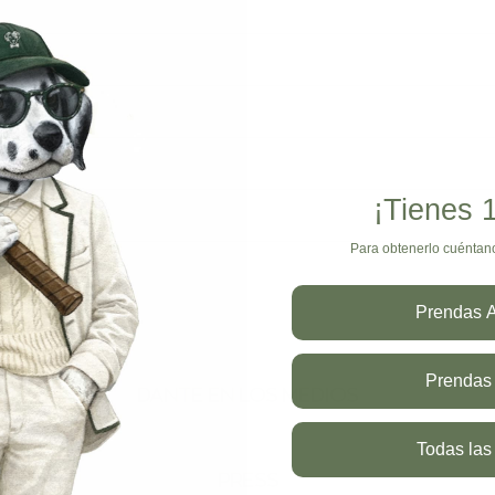
¡Tienes
Para obtenerlo cuéntan
Prendas A
Prendas 
DANTE EN LOS MEDIOS
Todas las
PRESS