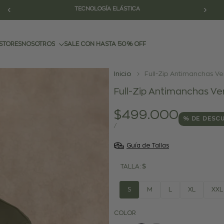
‹
›
ENVÍOS GRATIS
STORES
NOSOTROS
SALE CON HASTA 50% OFF
Inicio
Full-Zip Antimanchas Ver
Full-Zip Antimanchas Ver
Precio
$499.000
% DE DESC
de
PRECIO
POR
/
POR
venta
UNIDAD
Guía de Tallas
TALLA:
S
S
M
L
XL
XXL
COLOR