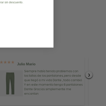
rar sin descuento.
rónico
ional."
Julio Mario
Siempre había tenido problemas con
❯
las tallas de los pantalones, pero desde
que llegó a mi vida Dante , todo cambió
Y en este momento tengo 8 pantalones
Dante Gracias simplemente me
encantan