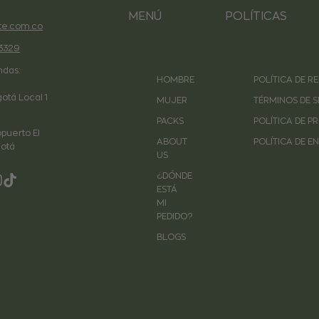
MENÚ
POLÍTICAS
e.com.co
3329
ndas:
HOMBRE
POLÍTICA DE 
gotá Local 1
MUJER
TÉRMINOS DE S
PACKS
POLÍTICA DE P
puerto El
ABOUT
POLÍTICA DE E
otá
US
¿DÓNDE
ebook
nstagram
TikTok
ESTÁ
MI
PEDIDO?
BLOGS