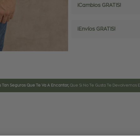
¡Cambios GRATIS!
¡Envíos GRATIS!
 Tan Seguros Que Te Va A Encantar,
Que Si No Te Gusta Te Devolvemos El