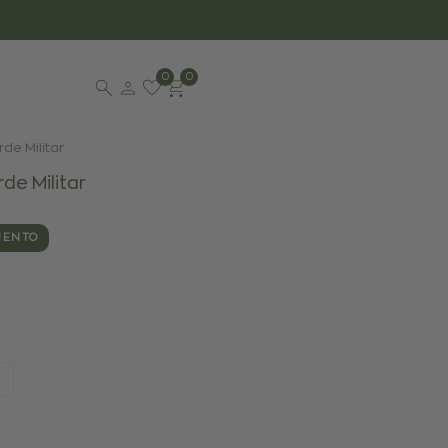
0
0
de Militar
de Militar
UENTO