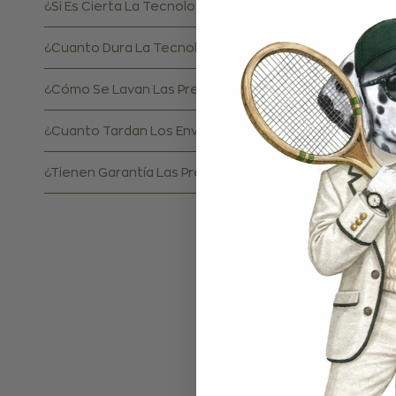
¿Si Es Cierta La Tecnología Antimanchas?
¿Cuanto Dura La Tecnología Antimanchas?
¿Cómo Se Lavan Las Prendas?
¿Cuanto Tardan Los Envíos?
¿Tienen Garantía Las Prendas?