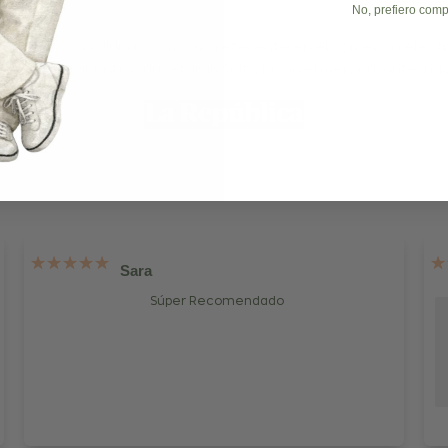
No, prefiero comp
E se ha consolidado como un referente en el comercio elect
a, y ahora apunta a dar el gran salto hacia el mercado internac
Sara
Súper Recomendado