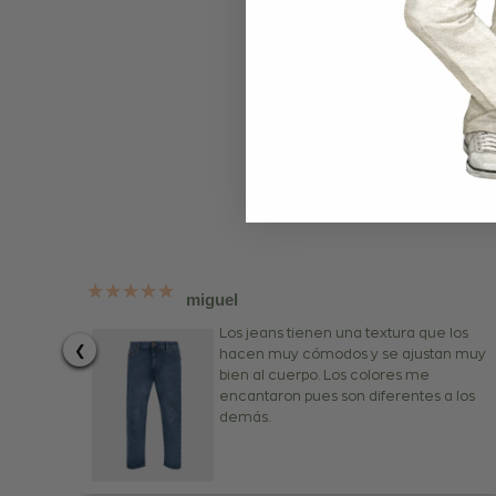
"DANT
de rop
miguel
Los jeans tienen una textura que los
❮
hacen muy cómodos y se ajustan muy
bien al cuerpo. Los colores me
encantaron pues son diferentes a los
demás.