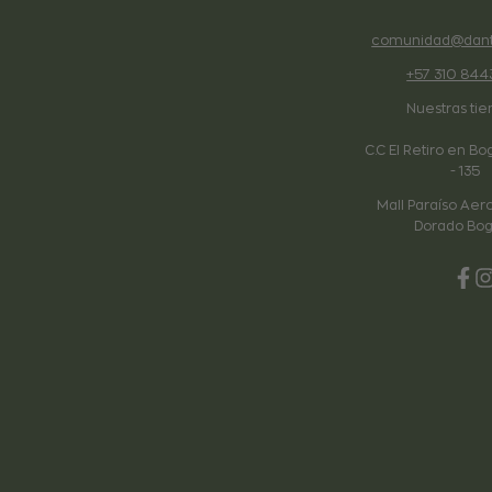
comunidad@dant
+57 310 844
Nuestras tie
C.C El Retiro en Bo
- 135
Mall Paraíso Aero
Dorado Bog
Fac
I