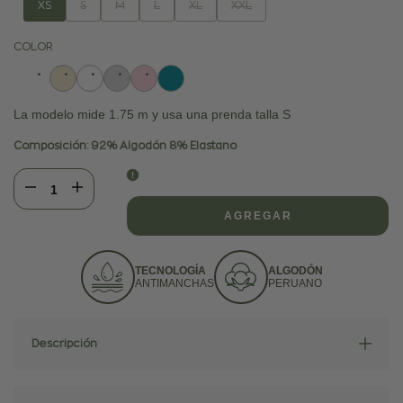
Variante
Variante
Variante
Variante
Variante
XS
S
M
L
XL
XXL
agotada
agotada
agotada
agotada
agotada
COLOR
La modelo mide 1.75 m y usa una prenda talla S
Composición: 92% Algodón 8% Elastano
Disminuir
Aumentar
AGREGAR
cantidad
cantidad
para
para
TECNOLOGÍA
ALGODÓN
ANTIMANCHAS
PERUANO
Camiseta
Camiseta
Descripción
Antimanchas
Antimanchas
de
de