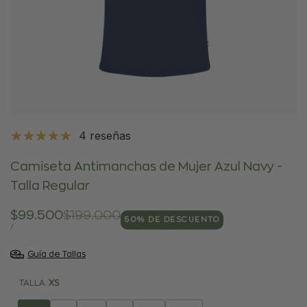
4 reseñas
Camiseta Antimanchas de Mujer Azul Navy -
Talla Regular
Precio
$99.500
Precio
$199.000
50
% DE DESCUENTO
de
regular
PRECIO
POR
/
POR
venta
UNIDAD
Guía de Tallas
TALLA:
XS