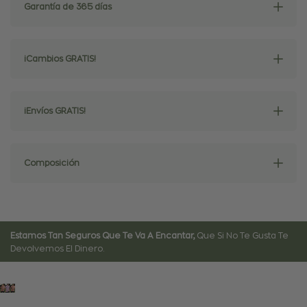
Garantía de 365 días
Mujer
Mujer
Azul
Azul
¡Cambios GRATIS!
Navy
Navy
¡Envíos GRATIS!
-
-
Talla
Talla
Composición
Regular
Regular
Estamos Tan Seguros Que Te Va A Encantar,
Que Si No Te Gusta Te
Devolvemos El Dinero.