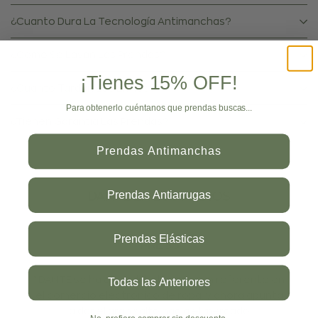
¿Cuanto Dura La Tecnología Antimanchas?
¿Cómo Se Lavan Las Prendas?
¡Tienes 15% OFF!
¿Cuanto Tardan Los Envíos?
Para obtenerlo cuéntanos que prendas buscas...
¿Tienen Garantía Las Prendas?
Prendas Antimanchas
Prendas Antiarrugas
DANTE EN LOS MEDIOS
Prendas Elásticas
PRESS
"DANTE se ha consolidado como un referente en
Todas las Anteriores
el comercio electrónico de ropa, y ahora apunta
a dar el gran salto hacia el mercado