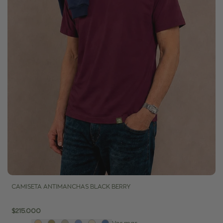
CAMISETA ANTIMANCHAS BLACK BERRY
Precio
$215.000
de
venta