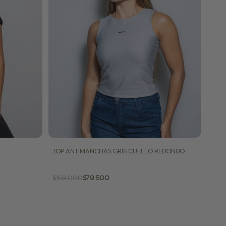
TOP ANTIMANCHAS GRIS CUELLO REDONDO
Precio
$159.000
Precio
$79.500
regular
de
venta