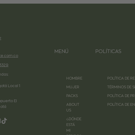
MENÚ
POLÍTICAS
e.com.co
3329
ndas:
HOMBRE
POLÍTICA DE 
gotá Local 1
MUJER
TÉRMINOS DE S
PACKS
POLÍTICA DE P
puerto El
ABOUT
POLÍTICA DE E
otá
US
¿DÓNDE
ebook
nstagram
TikTok
ESTÁ
MI