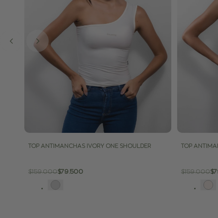
TOP ANTIMANCHAS IVORY ONE SHOULDER
TOP ANTIMA
Precio
$159.000
Precio
$79.500
Precio
$159.000
Pr
$7
regular
de
regular
d
venta
ve