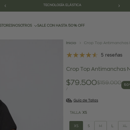
‹
›
TECNOLOGÍA ELÁSTICA
STORES
NOSOTROS
SALE CON HASTA 50% OFF
Inicio
Crop Top Antimanchas
5 reseñas
Crop Top Antimanchas 
Precio
$79.500
Precio
$159.000
50
regular
de
PRECIO
POR
/
POR
venta
UNIDAD
Guía de Tallas
TALLA:
XS
Variante
Vari
XS
S
M
L
XL