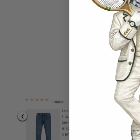
"DANT
de rop
miguel
Los jeans tienen una textura que los
❮
hacen muy cómodos y se ajustan muy
bien al cuerpo. Los colores me
encantaron pues son diferentes a los
demás.