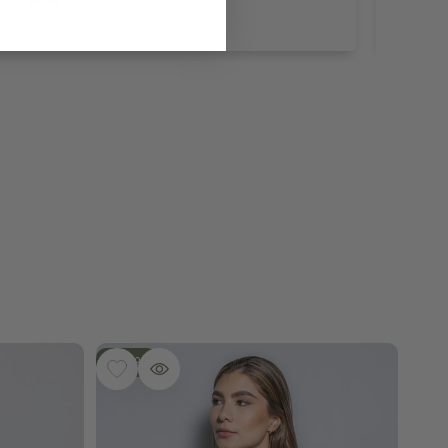
encantan
-
50
%
AGREGAR A LA LISTA DE DESEOS
VISTA RÁPIDA