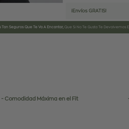
¡Envíos GRATIS!
 Tan Seguros Que Te Va A Encantar,
Que Si No Te Gusta Te Devolvemos El
- Comodidad Máxima en el Fit