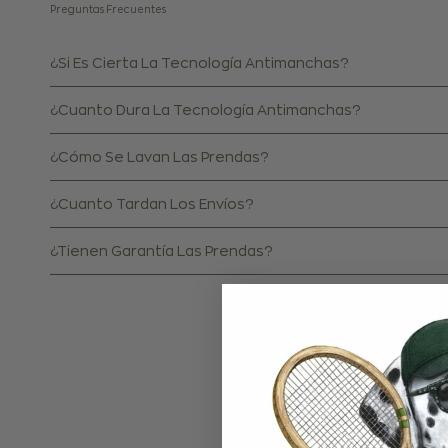
Preguntas Frecuentes
¿Si Es Cierta La Tecnología Antimanchas?
¿Cuanto Dura La Tecnología Antimanchas?
¿Cómo Se Lavan Las Prendas?
¿Cuanto Tardan Los Envíos?
¿Tienen Garantía Las Prendas?