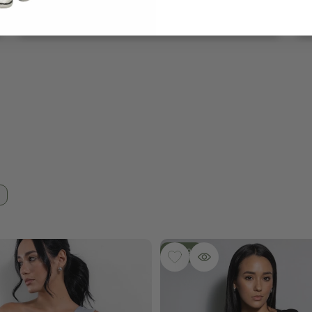
-
50
%
ESEOS
IDA
AGREGAR A LA LISTA DE DESEOS
VISTA RÁPIDA