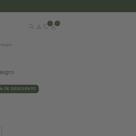
0
0
 Negro
Negro
% DE DESCUENTO
ante