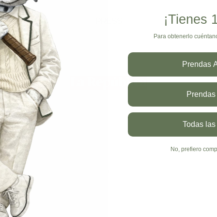
¡Tienes
PRESS
Para obtenerlo cuéntan
E se ha consolidado como un referente en el comercio elect
a, y ahora apunta a dar el gran salto hacia el mercado internac
Prendas A
Prendas 
Todas las
No, prefiero comp
Sara
Súper Recomendado