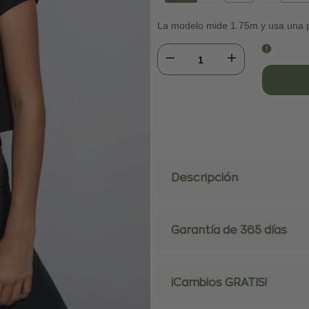
agotada
ago
La modelo mide 1.75m y usa una p
Disminuir
Aumentar
cantidad
cantidad
para
para
Crop
Crop
Descripción
Top
Top
Antimanchas
Antimanchas
Garantía de 365 días
Negro
Negro
¡Cambios GRATIS!