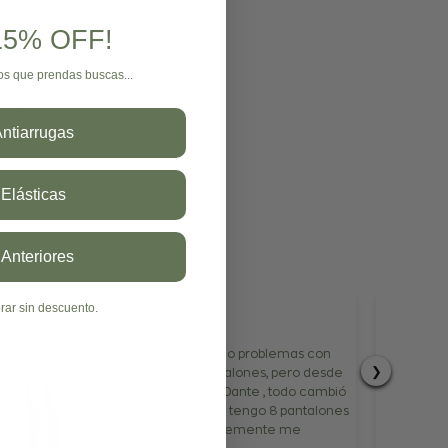
 15% OFF!
os que prendas buscas...
rónico
ional."
ntiarrugas
Elásticas
 Anteriores
rar sin descuento.
Julio Mario
Siempre había tenido problemas con
❯
las tallas de los pantalones, pero desde
que llegó a mi vida Dante , todo cambió
Y en este momento tengo 8 pantalones
Dante Gracias simplemente me