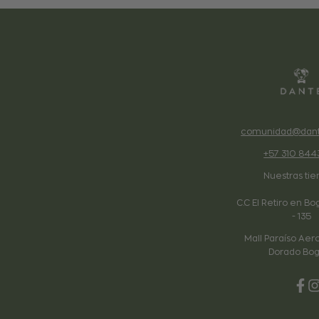
comunidad@dant
+57 310 844
Nuestras tie
C.C El Retiro en Bo
- 135
Mall Paraíso Aero
Dorado Bog
Fac
I