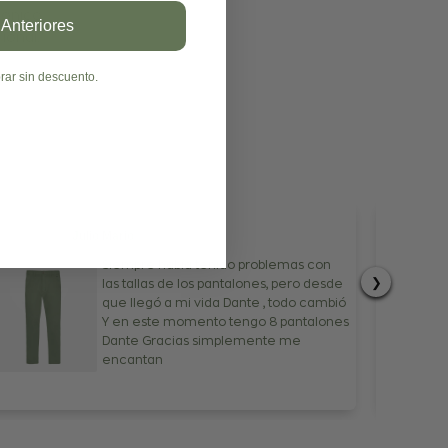
rónico
 Anteriores
ional."
rar sin descuento.
Julio Mario
Siempre había tenido problemas con
❯
las tallas de los pantalones, pero desde
que llegó a mi vida Dante , todo cambió
Y en este momento tengo 8 pantalones
Dante Gracias simplemente me
encantan