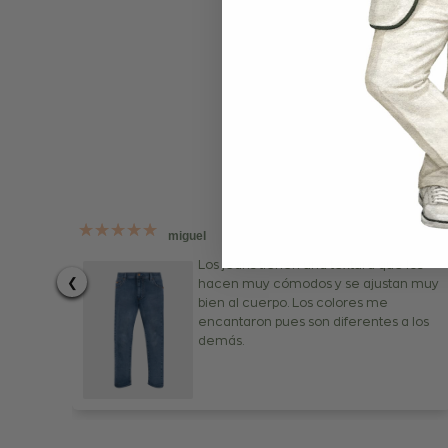
"DANT
de rop
miguel
Los jeans tienen una textura que los
❮
hacen muy cómodos y se ajustan muy
bien al cuerpo. Los colores me
encantaron pues son diferentes a los
demás.