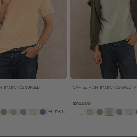
NTIMANCHAS SUNSED
CAMISETA ANTIMANCHAS GREEN M
Precio
$215.000
de
venta
Ver mas...