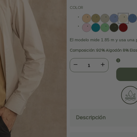
COLOR
El modelo mide 1.85 m y usa una 
Composición: 92% Algodón 8% Ela
Disminuir
Aumentar
cantidad
cantidad
para
para
Camiseta
Camiseta
Descripción
Antimanchas
Antimanchas
Arena
Arena