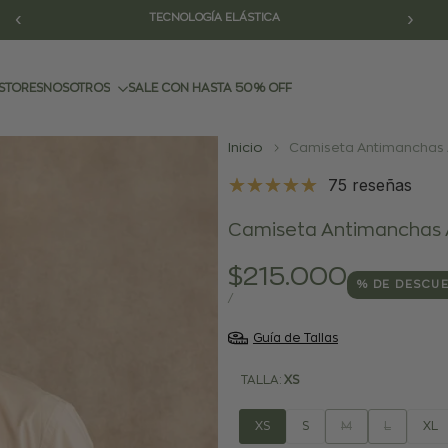
‹
›
ENVÍOS GRATIS
STORES
NOSOTROS
SALE CON HASTA 50% OFF
Inicio
Camiseta Antimanchas A
75 reseñas
Camiseta Antimanchas A
Precio
$215.000
% DE DESCU
de
PRECIO
POR
/
POR
venta
UNIDAD
Guía de Tallas
TALLA:
XS
Variante
Variante
XS
S
M
L
XL
agotada
agotada