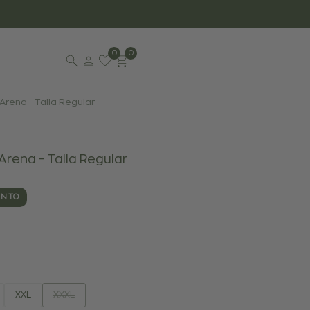
0
0
rena - Talla Regular
rena - Talla Regular
ENTO
Variante
XXL
XXXL
agotada