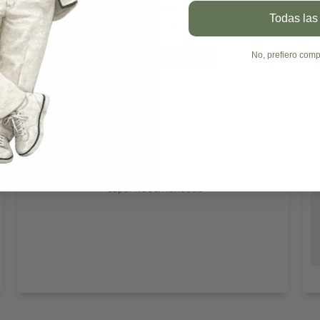
E se ha consolidado como un referente en el comercio elect
Todas las
a, y ahora apunta a dar el gran salto hacia el mercado internac
No, prefiero comp
Sara
Súper Recomendado