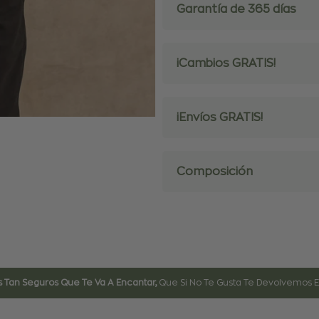
Garantía de 365 días
-
-
Talla
Talla
¡Cambios GRATIS!
Regular
Regular
¡Envíos GRATIS!
Composición
 Tan Seguros Que Te Va A Encantar,
Que Si No Te Gusta Te Devolvemos El